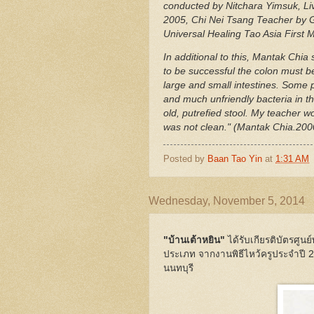
conducted by Nitchara Yimsuk, Li
2005, Chi Nei Tsang Teacher by G
Universal Healing Tao Asia First 
In additional to this, Mantak Chia
to be successful the colon must b
large and small intestines. Some
and much unfriendly bacteria in th
old, putrefied stool. My teacher
was not clean." (Mantak Chia.200
Posted by
Baan Tao Yin
at
1:31 AM
Wednesday, November 5, 2014
"บ้านเต้าหยิน"
ได้รับเกียรติบัตรศู
ประเภท จากงานพิธีไหว้ครูประจำปี
นนทบุรี