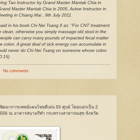
ving Tao Instructor by Grand Master Mantak Chia in
rand Master Mantak Chia in 2005, Active Instructor in
Meeting in Chiang Mai , 9th July 2011
 said in his book Chi Nei Tsang II as: "For CNT treatment
e clean, otherwise you simply massage old stool in the
 people can carry many pounds of impacted fecal matter
e colon. A great deal of sick energy can accumulate in
 would never do Chi Nei Tsang on someone whose colon
0:15)
No comments:
นย์พัฒนาการแพทย์แผนไทยดีเด่น 55 ศูนย์ โดยแยกเป็น 2
 2556 ณ อาคารสนามกีฬา กระทรวงสาธารณสุข จังหวัด